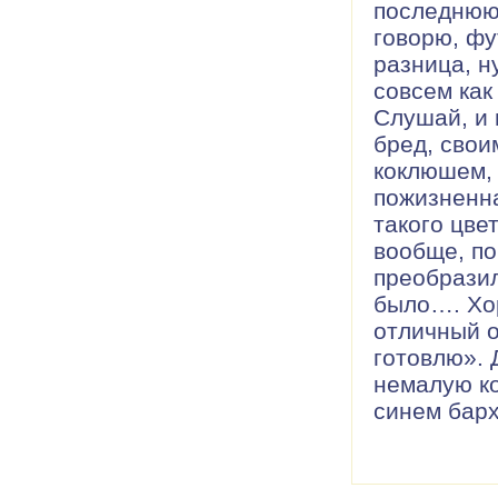
последнюю 
говорю, фу
разница, ну
совсем как
Слушай, и 
бред, свои
коклюшем, 
пожизненна
такого цве
вообще, по
преобразил
было…. Хор
отличный о
готовлю». 
немалую ко
синем барх