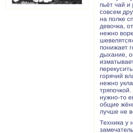
пьёт чай и
совсем дру
на полке с
девочка, о
нежно ворк
шевелятся»
понижает г
дыхание, о
изматывает
перекусить
горячий вл
нежно укл
тряпочкой.
нужно-то е
общие жёны
лучше не в
Техника у 
замечатель