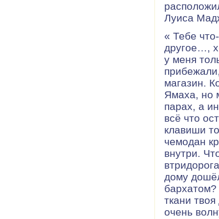
расположил
Луиса Мадж
« Тебе что
другое…, х
у меня тол
прибежали,
магазин. К
Ямаха, но 
парах, а и
всё что ос
клавиши то
чемодан кр
внутри. Чт
втридорога
дому дошёл
бархатом? 
ткани твоя
очень волн