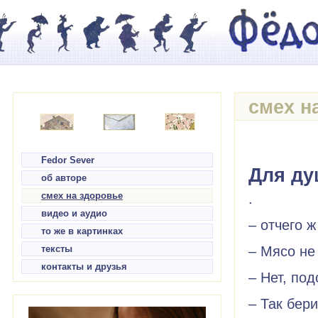
смех н
Fedor Sever
Для ду
об авторе
смех на здоровье
.
видео и аудио
– отчего ж
то же в картинках
– Мясо не
тексты
контакты и друзья
– Нет, по
– Так бер