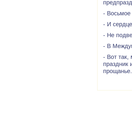
предпразд
- Восьмое
- И сердце
- Не подв
- В Между
- Вот так
праздник 
прощанье.