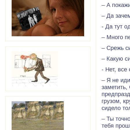
– А покажи
– Да зачем
- Да тут 
– Много п
– Срежь с
– Какую с
- Нет, все
– Я не ид
заметить,
предпразд
грузом, к
сидело тол
– Ты точн
тебя прош