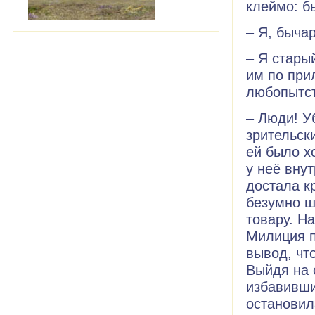
клеймо: б
– Я, быча
– Я стары
им по при
любопытс
– Люди! У
зрительск
ей было х
у неё вну
достала кр
безумно ш
товару. Н
Милиция п
вывод, что
Выйдя на 
избавивши
остановил